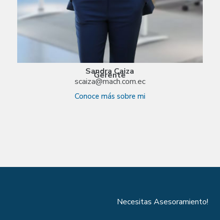
Sandra Caiza
Gerente
scaiza@mach.com.ec
Conoce más sobre mi
Necesitas Asesoramiento!