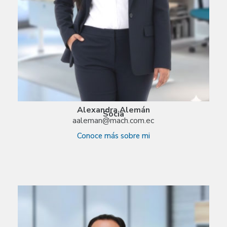
Alexandra Alemán
Socia
aaleman@mach.com.ec
Conoce más sobre mi