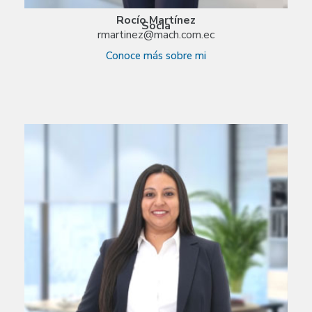
Rocío Martínez
Socia
rmartinez@mach.com.ec
Conoce más sobre mi